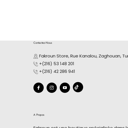
Contactez-Nous
Fakroun Store, Rue Kanalou, Zaghouan, Tu
+(216) 53 148 201
+(216) 42 286 941
Tiktok
Fb
Ins
You
A Propos
Fakroun est une boutique spécialisée dans 