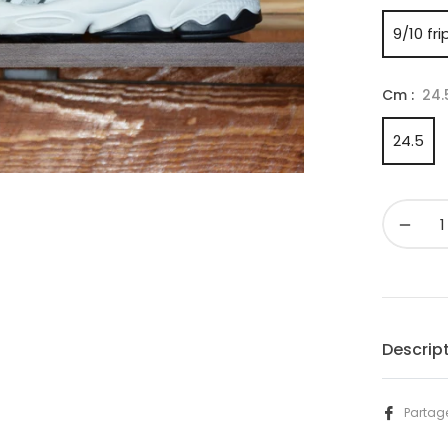
9/10 fri
Cm :
24.
24.5
−
Descrip
Partag