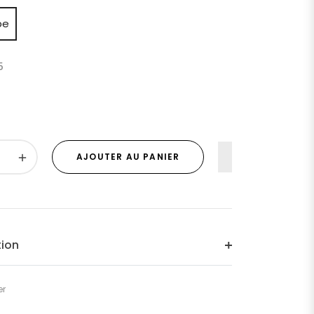
pe
5
+
AJOUTER AU PANIER
tion
er