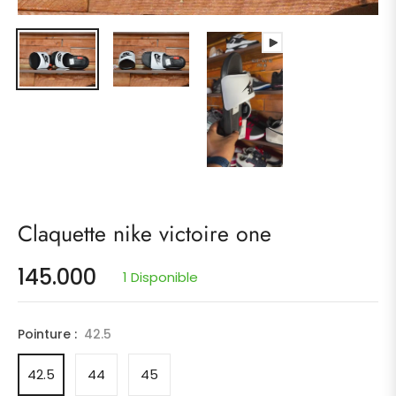
Claquette nike victoire one
145.000
1 Disponible
Prix
habituel
Pointure :
42.5
42.5
44
45