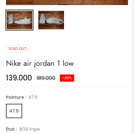
SOLD OUT
Nike air jordan 1 low
139.000
189.000
-26%
Prix
habituel
Pointure :
47.5
47.5
État :
9/10 Fripe