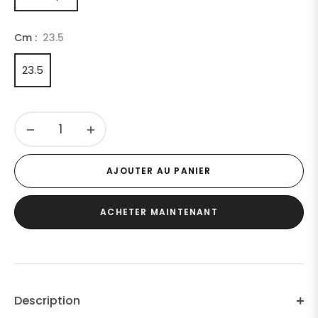
Cm :
23.5
23.5
−
+
AJOUTER AU PANIER
ACHETER MAINTENANT
Description