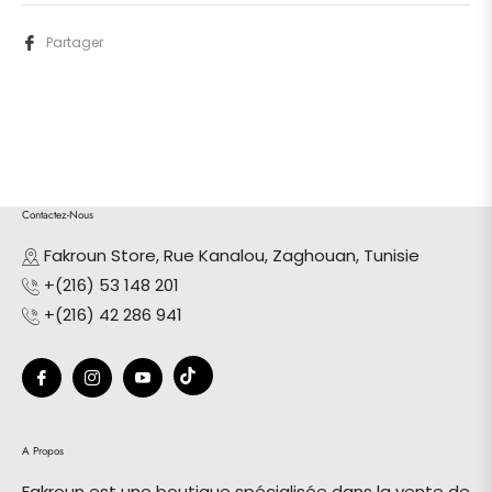
Partager
Contactez-Nous
Fakroun Store, Rue Kanalou, Zaghouan, Tunisie
+(216) 53 148 201
+(216) 42 286 941
Tiktok
Fb
Ins
You
A Propos
Fakroun est une boutique spécialisée dans la vente de