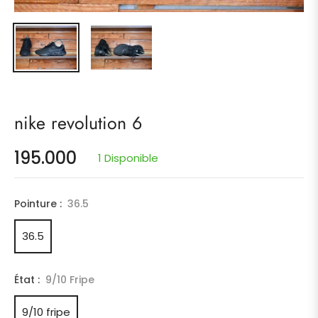
nike revolution 6
195.000
1 Disponible
Prix
habituel
Pointure :
36.5
36.5
État :
9/10 Fripe
9/10 fripe