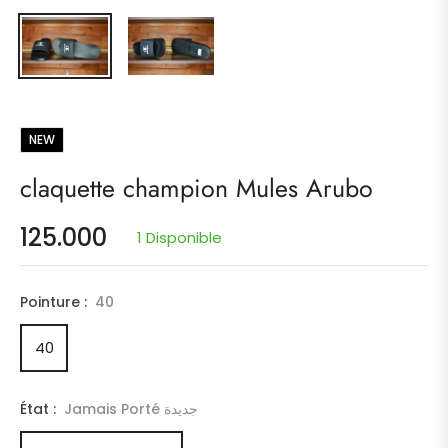
NEW
claquette champion Mules Arubo
125.000
1 Disponible
Prix
habituel
Pointure :
40
40
État :
Jamais Porté جديدة